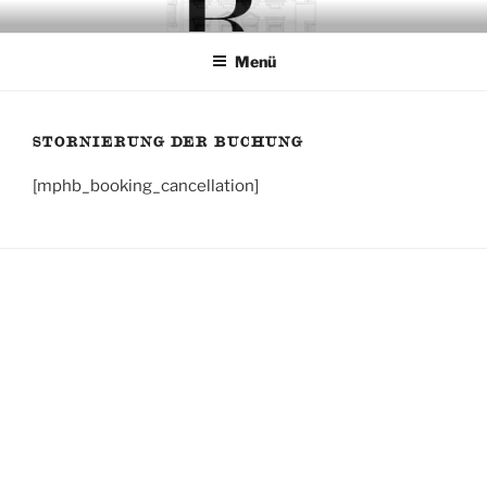
Zum
RELAX YOURSELF
Ihr vorübergehendes Zuhause fern der Heimat
Inhalt
Menü
springen
STORNIERUNG DER BUCHUNG
[mphb_booking_cancellation]