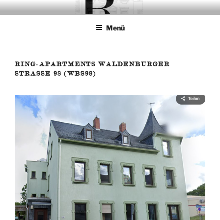
Zum
RELAX YOURSELF
Ihr vorübergehendes Zuhause fern der Heimat
Inhalt
Menü
springen
RING-APARTMENTS WALDENBURGER
STRASSE 98 (WBS98)